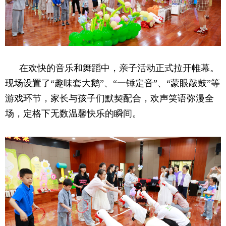
在欢快的音乐和舞蹈中，亲子活动正式拉开帷幕。
现场设置了“趣味套大鹅”、“一锤定音”、“蒙眼敲鼓”等
游戏环节，家长与孩子们默契配合，欢声笑语弥漫全
场，定格下无数温馨快乐的瞬间。