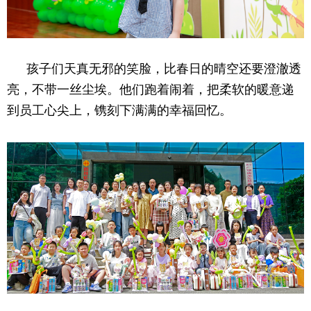
孩子们天真无邪的笑脸，比春日的晴空还要澄澈透
亮，不带一丝尘埃。他们跑着闹着，把柔软的暖意递
到员工心尖上，镌刻下满满的幸福回忆。