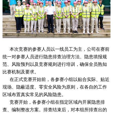
本次竞赛的参赛人员以一线员工为主，公司在赛前
统一对参赛人员进行隐患排查治理方法、隐患填报规
范、风险预判以及竞赛规则进行培训，确保全员熟知
比赛机制及要求。
在正式竞赛开始前，各参赛小组以贴合实际、贴近
现场、隐蔽适度、零安全风险为原则，在各自的工作
区域布置真实常见的风险隐患。
竞赛开始，各参赛小组在指定区域内开展隐患排
查、编制整改方案。排查结束后，对本组所排查出的