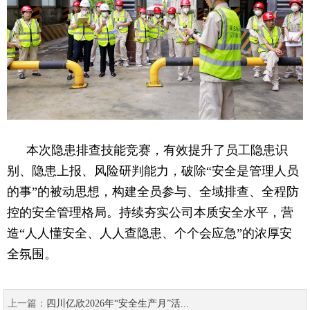
本次隐患排查技能竞赛，有效提升了员工隐患识
别、隐患上报、风险研判能力，破除“安全是管理人员
的事”的被动思想，构建全员参与、全域排查、全程防
控的安全管理格局。持续夯实公司本质安全水平，营
造“人人懂安全、人人查隐患、个个会应急”的浓厚安
全氛围。
上一篇：
四川亿欣2026年“安全生产月”活...