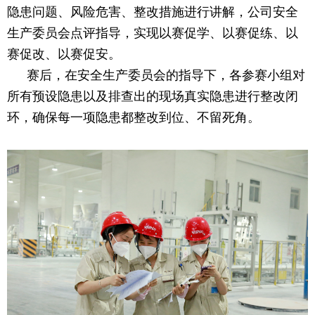
隐患问题、风险危害、整改措施进行讲解，公司安全
生产委员会点评指导，实现以赛促学、以赛促练、以
赛促改、以赛促安。
赛后，在安全生产委员会的指导下，各参赛小组对
所有预设隐患以及排查出的现场真实隐患进行整改闭
环，确保每一项隐患都整改到位、不留死角。